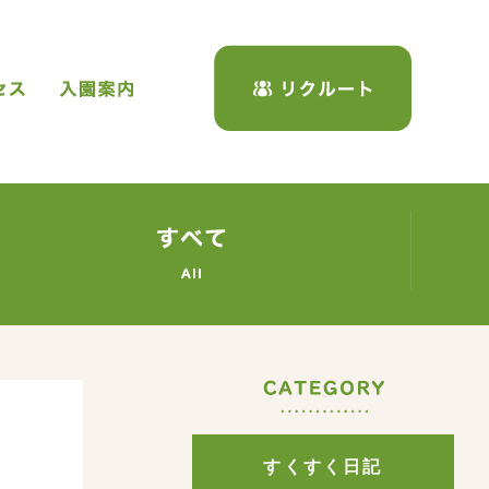
保育について
アクセス
入園案内
リクルー
くすく日記
すくすく
C
すくすく日記