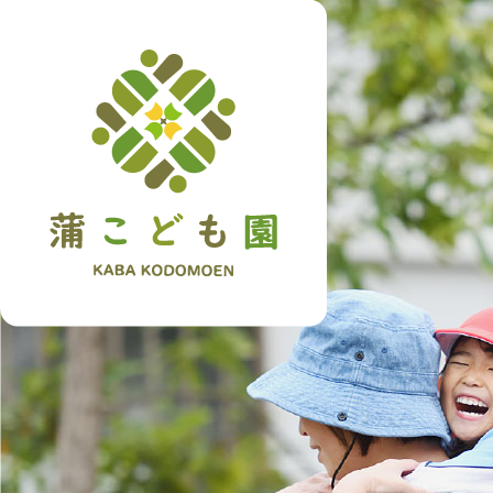
トップペ
について
クセス