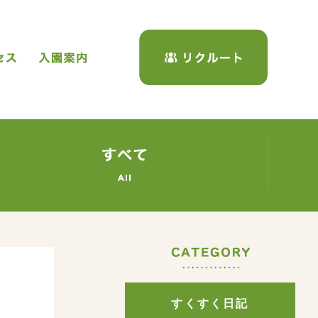
保育について
アクセス
入園案内
リクルー
くすく日記
すくすく
C
すくすく日記