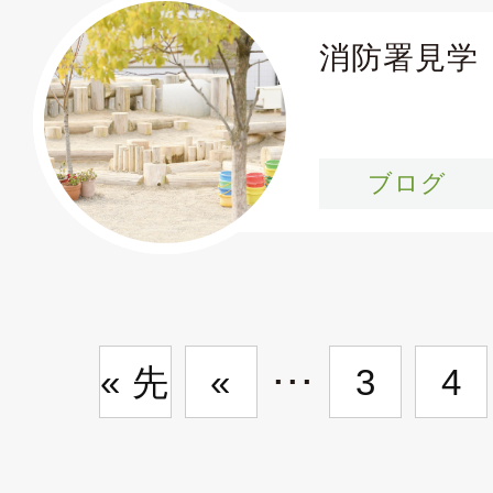
消防署見学
ブログ
...
« 先
«
3
4
頭