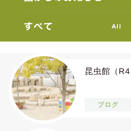
クルート
昆虫館（R4.
0
ブログ