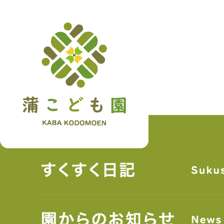
トップペ
について
クセス